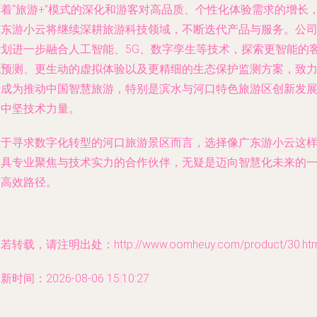
随着“旅游+”模式的深化和游客对高品质、个性化体验需求的增长
广东游小云将继续深耕旅游科技领域，不断迭代产品与服务。公
计划进一步融合人工智能、5G、数字孪生等技术，探索更智能的
流预测、更生动的虚拟体验以及更精细的生态保护监测方案，致
于成为推动中国智慧旅游，特别是滨水与河口特色旅游区创新发
的中坚技术力量。
对于寻求数字化转型的河口旅游景区而言，选择像广东游小云这
兼具专业聚焦与技术实力的合作伙伴，无疑是迈向智慧化未来的
条高效路径。
若转载，请注明出处：http://www.oomheuy.com/product/30.htm
新时间：2026-08-06 15:10:27