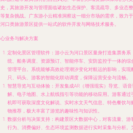
历史，其旅游开发与管理面临诸如生态保护、客流疏导、多业态
合等复杂挑战。广东游小云精准洞察这一细分市场的需求，致力
为河口类旅游景区提供一站式的软件开发与网络技术服务。
核心业务与解决方案
定制化景区管理软件
：游小云为河口景区量身打造集票务系
统、船务调度、资源预订、智能停车、安防监控于一体的综
管理平台。系统能够高效处理潮汐变化对航运的影响，实现
只、码头、游客的智能化联动调度，保障运营安全与流畅。
智慧导览与互动体验
：开发集成AR（增强现实）导览、语音
解、电子地图、水上航线指引等功能的移动应用。游客通过
机即可获取深度文化解说、实时水文天气信息、特色餐饮与
物推荐，极大丰富了游览的趣味性与知识性。
数据分析与决策支持
：构建景区大数据中心，对客流量、游
行为、消费偏好、生态环境监测数据进行实时采集与分析。